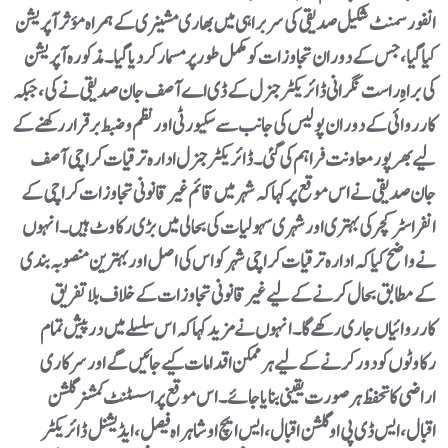
انفورسمنٹ شکیل صدیقی کی سربراہی میں بھاری مشینری کے ہمراہ مؤثر آپریشن
کیا گیا، جس کے دوران تجاوزات کو مکمل طور پر مسمار کر دیا گیا۔مذکورہ آپریشن
کی براہِ راست نگرانی ڈائریکٹر جنرل کے ڈی اے آصف جان صدیقی نے کی، جبکہ
کارروائی کے دوران پولیس کی جانب سے سکیورٹی اور نظم و ضبط برقرار رکھنے کے
لیے بھرپور معاونت فراہم کی گئی۔ڈائریکٹر جنرل ادارہ ترقیات کراچی آصف
جان صدیقی نے اس موقع پر کہا کہ شہر میں قائم غیر قانونی تجاوزات کراچی کے
انفراسٹرکچر کی بہتری اور شہری سہولیات کی بحالی میں بڑی رکاوٹ ہیں۔ انہوں
نے واضح کیا کہ ادارہ ترقیات کراچی شہر کو اس کی اصل اور بہترین منصوبہ بندی
کے مطابق بحال کرنے کے لیے غیر قانونی تجاوزات کے خلاف بلا تفریق
کارروائیاں جاری رکھے گا۔انہوں نے مزید کہا کہ اس سلسلے میں درپیش تمام
رکاوٹوں کو دور کرنے کے لیے ہر ممکن اقدامات کیے جائیں گے اور سرکاری
اراضی کا تحفظ ہر صورت یقینی بنایا جائے۔ اس موقع پر اسسٹنٹ کمشنر گلشن
اقبال، ایس ڈی پی او گلشن اقبال، ایس ایچ او شاہراہ فیصل، ایڈیشنل ڈائریکٹر