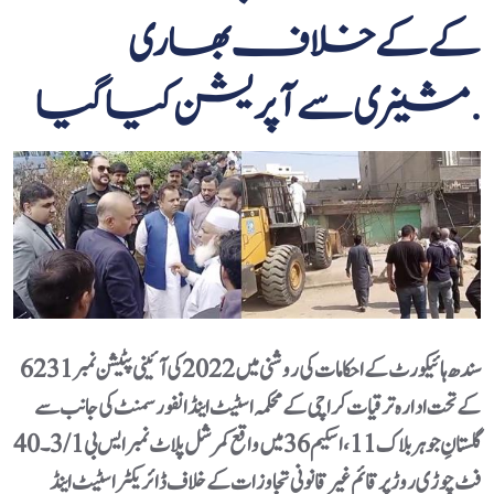
کےکے خلاف بھاری
مشینری سے آپریشن کیا گیا.
کے تحت ادارہ ترقیات کراچی کے محکمہ اسٹیٹ اینڈ انفورسمنٹ کی جانب سے
گلستانِ جوہر بلاک 11، اسکیم 36 میں واقع کمرشل پلاٹ نمبر ایس بی 3/1۔ 40
فٹ چوڑی روڑپرقائم غیر قانونی تجاوزات کے خلاف ڈائریکٹر اسٹیٹ اینڈ