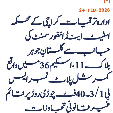
24-FEB-2026
ادارہ ترقیات کراچی کے محکمہ
اسٹیٹ اینڈ انفورسمنٹ کی
جانب سے گلستانِ جوہر
بلاک 11، اسکیم 36 میں واقع
کمرشل پلاٹ نمبر ایس
بی 3/1۔ 40 فٹ چوڑی روڑپرقائم
غیر قانونی تجاوزات