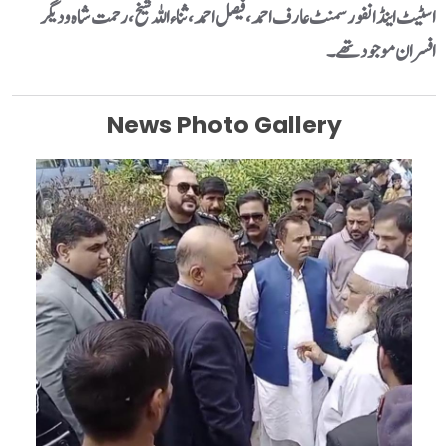
اسٹیٹ اینڈ انفورسمنٹ عارف احمد، فیصل احمد، ثناء اللہ شیخ، رحمت شاہ و دیگر
News Photo Gallery