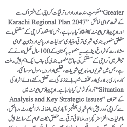
حکومتِ سندھ اور ادارہ ترقیات کراچی کے اشتراک سے “Greater
Karachi Regional Plan 2047” کے تحت عوامی نمائش
اور اوپن ہاؤس ایونٹ کا انعقاد کیا جا رہا ہے، جس کا مقصد کراچی کے مستقبل سے
متعلق منصوبہ بندی، شہری ترقی، بنیادی سہولیات اور پائیدار وژن پر عوامی
مشاورت کو فروغ دینا ہے۔یہ منصوبہ پاکستان کے 100 سال مکمل ہونے کے
تناظر میں کراچی کے مستقبل کی جامع منصوبہ بندی کی جانب ایک اہم پیش رفت
ہے، جس میں شہریوں، ماہرینِ شہریات، تعلیمی اداروں، سول سوسائٹی،
کاروباری برادری اور مختلف شعبہ ہائے زندگی سے تعلق رکھنے والے افراد کی
آراء کو شامل کیا جا رہا ہے۔اوپن ہاؤس ایونٹ میں “Situation
Analysis and Key Strategic Issues” کے عنوان
سے کراچی کو درپیش اہم شہری چیلنجز، آبادی میں اضافہ، ٹرانسپورٹ، رہائش،
ماحولیات، انفراسٹرکچر اور علاقائی ترقی سے متعلق نکات عوام کے سامنے پیش