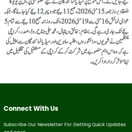
کیے جائیں گے۔اس موقع پر میڈیا نمائندگان کے لیے خصوصی پریس پریویو کا
انعقاد بروز جمعہ 15 مئی 2026ء صبح 11 بجے تا دوپہر 12 بجے کیا جائے گا، جبکہ
عوامی نمائش 16 مئی سے 19 مئی 2026ء تک روزانہ صبح 10 بجے سے شام 5
بجے تک جاری رہے گی۔بمقام: خالق دینا ہال، محمد علی جناح روڈ، صدر، کراچی
منتظمین نے شہریوں، دانشوروں، طلبہ، ماہرین اور میڈیا نمائندگان سے اپیل کی
ہے کہ وہ اس اہم منصوبے میں شرکت کرکے کراچی کے مستقبل کی تشکیل میں
اپنا مؤثر کردار ادا کریں۔
Connect With Us
Subscribe Our Newsletter For Getting Quick Updates