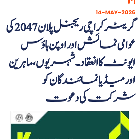
14-MAY-2026
گریٹر کراچی ریجنل پلان 2047 کی
عوامی نمائش اور اوپن ہاؤس
ایونٹ کا انعقاد۔ شہریوں، ماہرین
اور میڈیا نمائندگان کو
شرکت کی دعوت