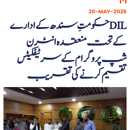
20-MAY-2026
حکومتِ سندھ کے ادارے DIL
کے تحت منعقدہ انٹرن
شپ پروگرام کے سرٹیفکیٹس
تقسیم کرنے کی تقریب