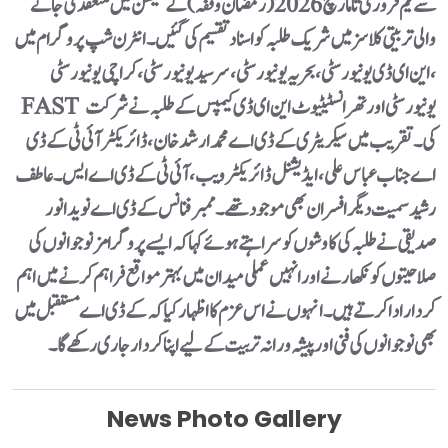
سے یکم فروری تا مارچ 2026 (رمضان وقفہ) کے سیشن میں منعقد کی جانے
والی تربیتی کلاسز میں شریک طلبہ کو اسناد تقسیم کی گئیں۔انٹرن شپ پروگرام میں
این ای ڈی یونیورسٹی، بحریہ یونیورسٹی، سر سید یونیورسٹی، کراچی یونیورسٹی،
FAST یونیورسٹی اور تھر انسٹیٹیوٹ این ای ڈی کیمپس کے طلبہ نے شرکت
کی۔تقریب میں سیکریٹری کے ڈی اے محمد ارشد خان، ڈائریکٹر آئی ٹی کے ڈی
اے جناب عباس علی، ایڈیشنل ڈائریکٹر ویب، آئی ٹی کے ڈی اے ایس۔ عاطف
رشید سمیت دیگر افسران بھی موجود تھے۔ممبر فنانس کے ڈی اے نوید انور
صدیقی نے طلبہ کی کاوشوں کو سراہتے ہوئے کہا کہ ایسے پروگرامز نوجوانوں کی
صلاحیتوں کو نکھارنے اور انہیں عملی میدان میں بہتر مواقع فراہم کرنے میں اہم
کردار ادا کرتے ہیں۔ انہوں نے اس عزم کا اظہار کیا کہ کے ڈی اے مستقبل میں
بھی نوجوانوں کی فنی اور پیشہ ورانہ تربیت کے لیے اپنا کردار جاری رکھے گا۔
News Photo Gallery