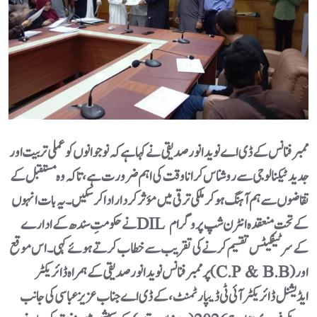
ممبر فنانس کے ڈی اے نوید انور صدیقی نے کہا ہے کہ نوجوانوں کو عملی تربیت اور
جدید ٹیکنالوجی سے روشناس کرانا وقت کی اہم ضرورت ہے، تاکہ وہ مستقبل کے
تقاضوں سے ہم آہنگ ہو کر ملکی ترقی میں مؤثر کردار ادا کر سکیں۔یہ بات انہوں
نے حکومتِ سندھ کے ادارے DIL کے تحت منعقدہ انٹرن شپ پروگرام
کے سرٹیفکیٹس تقسیم کرنے کی تقریب سے خطاب کرتے ہوئے کہی۔ اس موقع
پر ممبر فنانس نوید انور صدیقی کے ہمراہ ڈائریکٹر (C.P & B.B) اور
ایڈیشنل ڈائریکٹر آئی ٹی ڈیپارٹمنٹ، کے ڈی اے جناب عزیز عباسی کی جانب