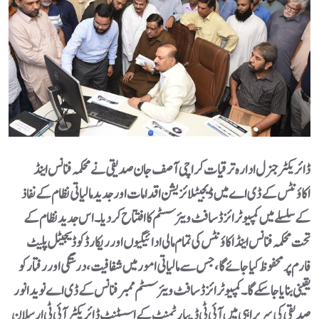
ڈائریکٹر جنرل ادارہ ترقیات کراچی آصف جان صدیقی نے محکمہ فنانس اینڈ
اکاؤنٹس کے ڈی اے میں ڈیجیٹلائزیشن اقدامات اور جدید مالیاتی نظام کے نفاذ
کے سلسلے میں کمپیوٹرائزڈ سافٹ ویئر سسٹم کا افتتاح کر دیا۔ اس جدید نظام کے
تحت محکمہ فنانس اینڈ اکاؤنٹس کی تمام مالی ادائیگیوں اور ریکارڈ کو ڈیجیٹل پلیٹ
فارم پرمحفوظ کیا جائے گا، جس سے مالیاتی امور میں شفافیت، درستگی اور رفتار کو
یقینی بنایا جا سکے گا۔ کمپیوٹرائزڈ سافٹ ویئر سسٹم ممبر فنانس کے ڈی اے نوید انور
صدیقی کی سربراہی میں آئی ٹی ڈیپارٹمنٹ کے اسسٹنٹ ڈائریکٹر آئی ٹی ارسلان