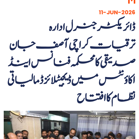
11-JUN-2026
ڈائریکٹر جنرل ادارہ
ترقیات کراچی آصف جان
صدیقی کا محکمہ فنانس اینڈ
اکاؤنٹس میں ڈیجیٹلائزڈ مالیاتی
نظام کا افتتاح