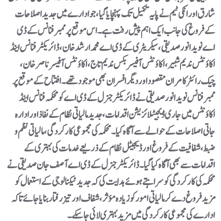
شارق اور انکی ٹیم نے پایہ تکمیل تک پہنچایا گیا، جو ادارے میں جدید اصلاحات
کے فروغ کی جانب ایک اہم پیش رفت ہے۔اس موقع پر ممبر فنانس کے ڈی
اے نوید انور صدیقی، سیکریٹری کے ڈی اے محمد ارشد خان، ڈائریکٹر فنانس اینڈ
اکاؤنٹس ندیم شبیر، اکاؤنٹس آفیسر بکس ندیم تاج، اکاؤنٹس آفیسر ناصر خان،
چیک رائٹر کامران مقصود اور دیگر افسران بھی موجود تھے۔افتتاح کے موقع پر
ممبر فنانس نوید انور صدیقی نے ڈائریکٹر جنرل کے ڈی اے کو محکمہ فنانس اینڈ
اکاؤنٹس میں جاری ڈیجیٹلائزیشن اقدامات، جدید مالیاتی نظام کے نفاذ اور ادارہ
جاتی اصلاحات کے حوالے سے آگاہ کیا۔ محکمہ کی مجموعی کارکردگی، مالیاتی نظم و
ضبط، شفافیت کے فروغ اور ڈیجیٹل نظام کے ذریعے خدمات کی بہتری کے
اقدامات سے بھی آگاہ کیا گیا۔ڈائریکٹر جنرل کے ڈی اے آصف جان صدیقی نے
محکمہ کی کارکردگی کو سراہتے ہوئے ہدایت کی کہ جدید ٹیکنالوجی کے استعمال کو
مزید فروغ دے کر مالیاتی امور کو زیادہ مؤثر، شفاف اور تیز رفتار بنایا جائے تاکہ